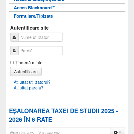
Acces Blackboard
Informații pentru acces
Formulare/Tipizate
Informații pentru acces
Autentificare
Autentificare
Autentificare site
Ţine-mă minte
Autentificare
Aţi uitat utilizatorul?
Aţi uitat parola?
EȘALONAREA TAXEI DE STUDII 2025 -
2026 ÎN 6 RATE
03 Iunie 2025
03 Iunie 2025