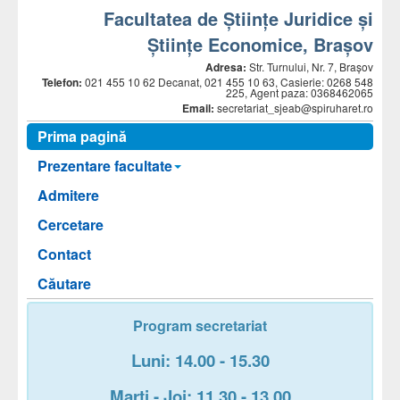
Facultatea de Științe Juridice și
Științe Economice, Braşov
Adresa:
Str. Turnului, Nr. 7, Brașov
Telefon:
021 455 10 62 Decanat, 021 455 10 63, Casierie: 0268 548
225, Agent paza: 0368462065
Email:
secretariat_sjeab@spiruharet.ro
Prima pagină
Prezentare facultate
Admitere
Cercetare
Contact
Căutare
Program secretariat
Luni: 14.00 - 15.30
Marți - Joi: 11.30 - 13.00